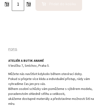
Přidat do košíku
POPIS
ATELIÉR A BUTIK ANAMÉ
V lesíčku 7, Smíchov, Praha 5.
Můžete nás navštívit kdykoliv během otevírací doby.
Pokud si přejete více klidu a individuální přístup, rády vám
vyhradíme čas jen pro vás.
Během osobní schůzky vám pomůžeme s výběrem modelu,
poradenstvím ohledně střihu a velikosti,
ukážeme dostupné materiály a představíme možnosti šití na
míru.