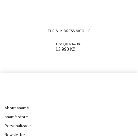
THE SILK DRESS NICOLLE
11 561,98 Kč bez DPH
13 990 Kč
Informace pro vás
About anamé.
anamé store
Personalizace
Newsletter