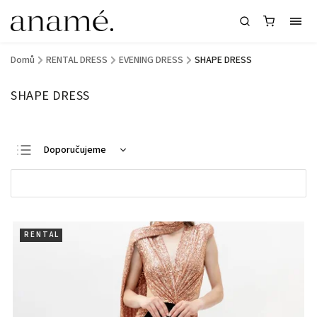
Domů
/
RENTAL DRESS
/
EVENING DRESS
/
SHAPE DRESS
SHAPE DRESS
Doporučujeme
Nejlevnější
Otevřít filtr
Nejdražší
Nejprodávanější
R E N T A L
Abecedně