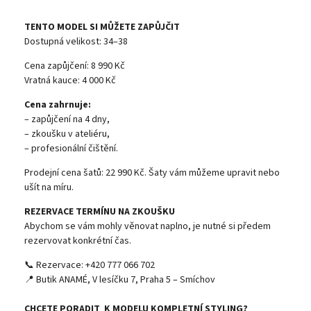
TENTO MODEL SI MŮŽETE ZAPŮJČIT
Dostupná velikost: 34–38
Cena zapůjčení: 8 990 Kč
Vratná kauce: 4 000 Kč
Cena zahrnuje:
– zapůjčení na 4 dny,
– zkoušku v ateliéru,
– profesionální čištění.
Prodejní cena šatů: 22 990 Kč. Šaty vám můžeme upravit nebo
ušít na míru.
REZERVACE TERMÍNU NA ZKOUŠKU
Abychom se vám mohly věnovat naplno, je nutné si předem
rezervovat konkrétní čas.
📞 Rezervace: +420 777 066 702
📍 Butik ANAMÉ, V lesíčku 7, Praha 5 – Smíchov
CHCETE PORADIT K MODELU KOMPLETNÍ STYLING?