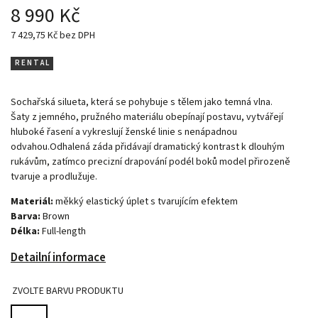
8 990 Kč
7 429,75 Kč bez DPH
R E N T A L
Sochařská silueta, která se pohybuje s tělem jako temná vlna.
Šaty z jemného, pružného materiálu obepínají postavu, vytvářejí
hluboké řasení a vykreslují ženské linie s nenápadnou
odvahou.Odhalená záda přidávají dramatický kontrast k dlouhým
rukávům, zatímco precizní drapování podél boků model přirozeně
tvaruje a prodlužuje.
Materiál:
měkký elastický úplet s tvarujícím efektem
Barva:
Brown
Délka:
Full-length
Detailní informace
ZVOLTE BARVU PRODUKTU