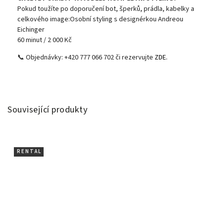
Pokud toužíte po doporučení bot, šperků, prádla, kabelky a
celkového image:Osobní styling s designérkou Andreou
Eichinger
60 minut / 2 000 Kč
📞 Objednávky: +420 777 066 702 či rezervujte
ZDE.
Související produkty
R E N T A L