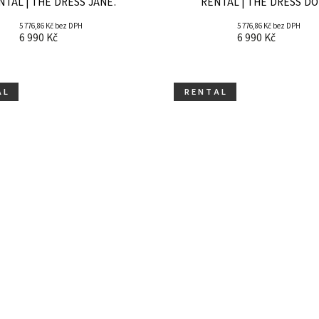
NTAL | THE DRESS JANE.
RENTAL | THE DRESS DO
5 776,86 Kč bez DPH
5 776,86 Kč bez DPH
6 990 Kč
6 990 Kč
A L
R E N T A L