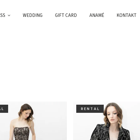
ESS
WEDDING
GIFT CARD
ANAMÉ
KONTAKT
A L
R E N T A L