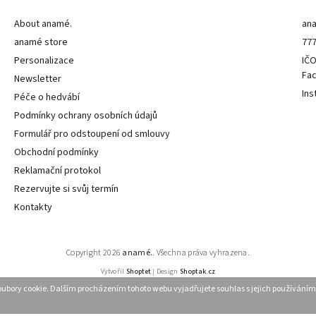
About anamé.
an
anamé store
777
Personalizace
IČO
Fa
Newsletter
Ins
Péče o hedvábí
Podmínky ochrany osobních údajů
Formulář pro odstoupení od smlouvy
Obchodní podmínky
Reklamační protokol
Rezervujte si svůj termín
Kontakty
Copyright 2026
anamé.
. Všechna práva vyhrazena.
Vytvořil
Shoptet
| Design
Shoptak.cz
ubory cookie. Dalším procházením tohoto webu vyjadřujete souhlas s jejich používáním.