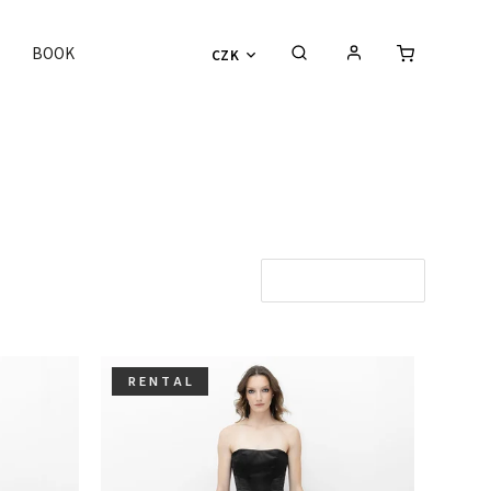
BOOK
CZK
Otevřít filtr
R E N T A L