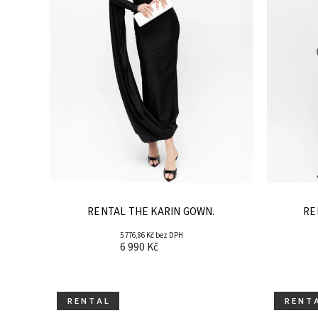
RENTAL THE KARIN GOWN.
5 776,86 Kč bez DPH
6 990 Kč
R E N T A L
R E N T 