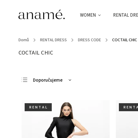
WOMEN
RENTAL DR
Domů
/
RENTAL DRESS
/
DRESS CODE
/
COCTAIL CHIC
COCTAIL CHIC
Doporučujeme
Nejlevnější
Nejdražší
R E N T A L
R E N T 
Nejprodávanější
Abecedně