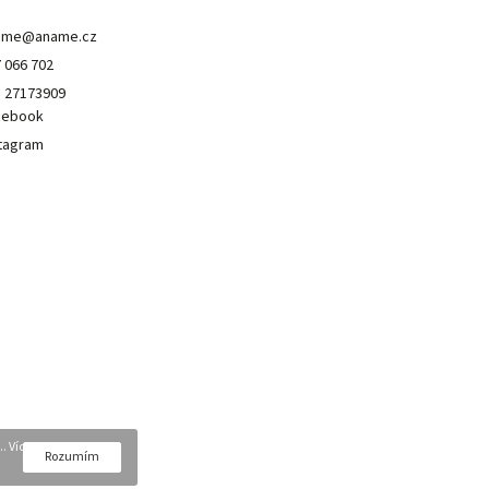
ame
@
aname.cz
 066 702
 27173909
cebook
tagram
. Více
Rozumím