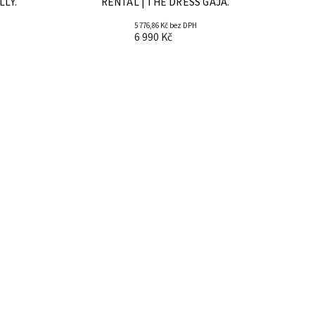
LLY.
RENTAL | THE DRESS GAJA.
5 776,86 Kč bez DPH
6 990 Kč