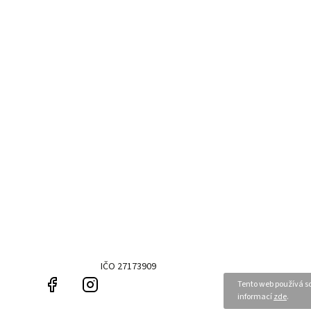
IČO 27173909
Facebook
Instagram
Tento web používá so
informací
zde
.