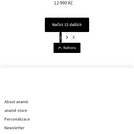
12 990 Kč
Načíst 15 dalších
1
3
Nahoru
Informace pro vás
About anamé.
anamé store
Personalizace
Newsletter