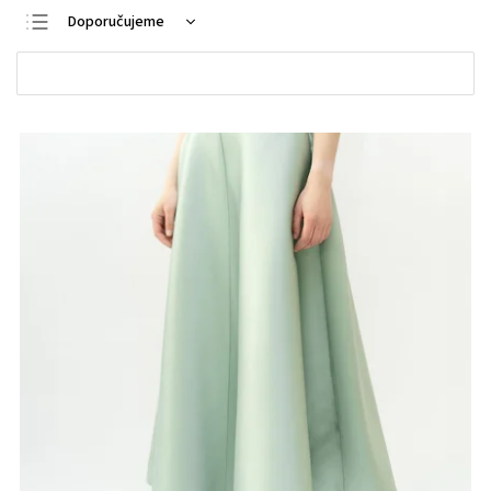
Doporučujeme
Nejlevnější
Otevřít filtr
Nejdražší
Nejprodávanější
Abecedně