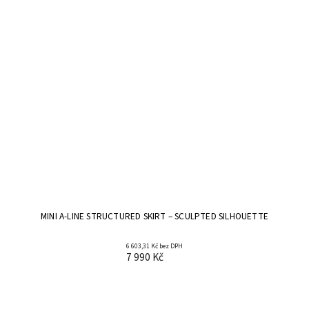
MINI A-LINE STRUCTURED SKIRT – SCULPTED SILHOUETTE
6 603,31 Kč bez DPH
7 990 Kč