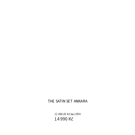
THE SATIN SET ANKARA
12 388,43 Kč bez DPH
14 990 Kč