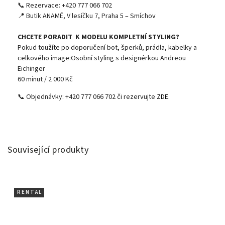
📞 Rezervace: +420 777 066 702
📍 Butik ANAMÉ, V lesíčku 7, Praha 5 – Smíchov
CHCETE PORADIT K MODELU KOMPLETNÍ STYLING?
Pokud toužíte po doporučení bot, šperků, prádla, kabelky a
celkového image:Osobní styling s designérkou Andreou
Eichinger
60 minut / 2 000 Kč
📞 Objednávky: +420 777 066 702 či rezervujte
ZDE.
Související produkty
R E N T A L