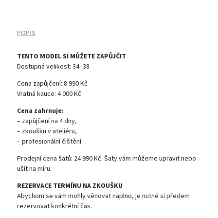
POPIS
TENTO MODEL SI MŮŽETE ZAPŮJČIT
Dostupná velikost: 34–38
Cena zapůjčení: 8 990 Kč
Vratná kauce: 4 000 Kč
Cena zahrnuje:
– zapůjčení na 4 dny,
– zkoušku v ateliéru,
– profesionální čištění.
Prodejní cena šatů: 24 990 Kč. Šaty vám můžeme upravit nebo
ušít na míru.
REZERVACE TERMÍNU NA ZKOUŠKU
Abychom se vám mohly věnovat naplno, je nutné si předem
rezervovat konkrétní čas.