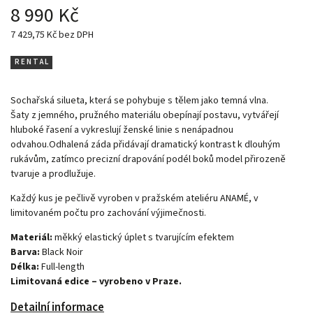
8 990 Kč
7 429,75 Kč bez DPH
R E N T A L
Sochařská silueta, která se pohybuje s tělem jako temná vlna.
Šaty z jemného, pružného materiálu obepínají postavu, vytvářejí
hluboké řasení a vykreslují ženské linie s nenápadnou
odvahou.Odhalená záda přidávají dramatický kontrast k dlouhým
rukávům, zatímco precizní drapování podél boků model přirozeně
tvaruje a prodlužuje.
Každý kus je pečlivě vyroben v pražském ateliéru ANAMÉ, v
limitovaném počtu pro zachování výjimečnosti.
Materiál:
měkký elastický úplet s tvarujícím efektem
Barva:
Black Noir
Délka:
Full-length
Limitovaná edice – vyrobeno v Praze.
Detailní informace