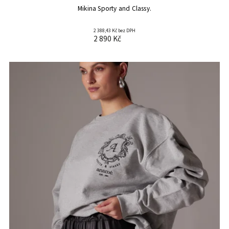
Mikina Sporty and Classy.
2 388,43 Kč bez DPH
2 890 Kč