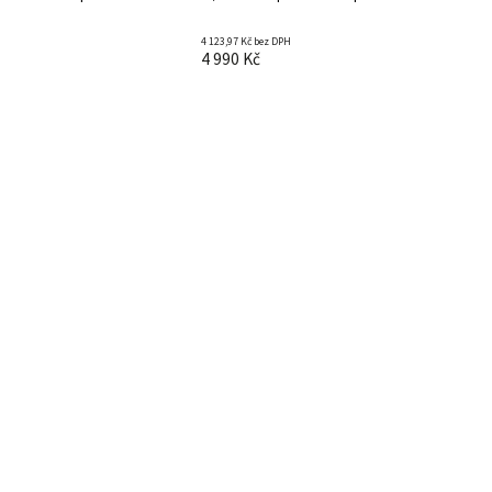
4 123,97 Kč bez DPH
4 990 Kč