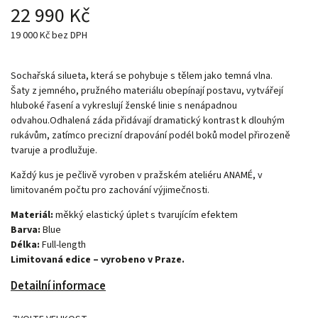
22 990 Kč
19 000 Kč bez DPH
Sochařská silueta, která se pohybuje s tělem jako temná vlna.
Šaty z jemného, pružného materiálu obepínají postavu, vytvářejí
hluboké řasení a vykreslují ženské linie s nenápadnou
odvahou.Odhalená záda přidávají dramatický kontrast k dlouhým
rukávům, zatímco precizní drapování podél boků model přirozeně
tvaruje a prodlužuje.
Každý kus je pečlivě vyroben v pražském ateliéru ANAMÉ, v
limitovaném počtu pro zachování výjimečnosti.
Materiál:
měkký elastický úplet s tvarujícím efektem
Barva:
Blue
Délka:
Full-length
Limitovaná edice – vyrobeno v Praze.
Detailní informace