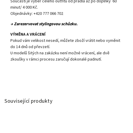
Součástí je výběr celého outfitu od prádla až po doplňky 60
minut/ 4 000 Kč.
Objednávky: +420 777 066 702
→
Zarezervovat stylingovou schůzku.
VÝMĚNA A VRÁCENÍ
Pokud vám velikost nesedí, můžete zboží vrátit nebo vyměnit
do 14 dnů od převzetí.
U modelů šitých na zakázku není možné vrácení, ale dvě
zkoušky v rámci procesu zaručují dokonalé padnutí.
Související produkty