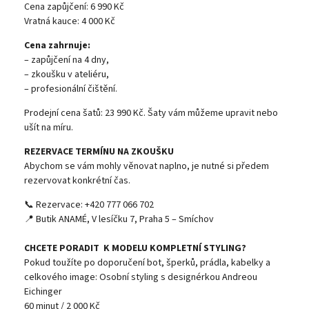
Cena zapůjčení: 6 990 Kč
Vratná kauce: 4 000 Kč
Cena zahrnuje:
– zapůjčení na 4 dny,
– zkoušku v ateliéru,
– profesionální čištění.
Prodejní cena šatů: 23 990 Kč. Šaty vám můžeme upravit nebo
ušít na míru.
REZERVACE TERMÍNU NA ZKOUŠKU
Abychom se vám mohly věnovat naplno, je nutné si předem
rezervovat konkrétní čas.
📞 Rezervace: +420 777 066 702
📍 Butik ANAMÉ, V lesíčku 7, Praha 5 – Smíchov
CHCETE PORADIT K MODELU KOMPLETNÍ STYLING?
Pokud toužíte po doporučení bot, šperků, prádla, kabelky a
celkového image: Osobní styling s designérkou Andreou
Eichinger
60 minut / 2 000 Kč