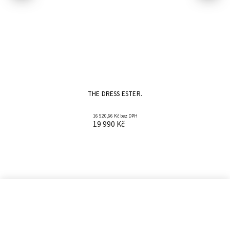
THE DRESS ESTER.
16 520,66 Kč bez DPH
19 990 Kč
Informace pro vás