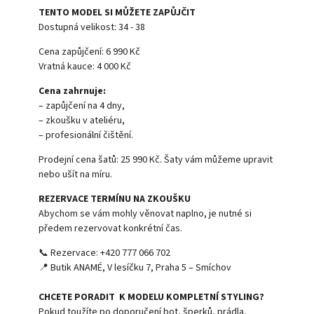
TENTO MODEL SI MŮŽETE ZAPŮJČIT
Dostupná velikost: 34 - 38
Cena zapůjčení: 6 990 Kč
Vratná kauce: 4 000 Kč
Cena zahrnuje:
– zapůjčení na 4 dny,
– zkoušku v ateliéru,
– profesionální čištění.
Prodejní cena šatů: 25 990 Kč. Šaty vám můžeme upravit
nebo ušít na míru.
REZERVACE TERMÍNU NA ZKOUŠKU
Abychom se vám mohly věnovat naplno, je nutné si
předem rezervovat konkrétní čas.
📞 Rezervace: +420 777 066 702
📍 Butik ANAMÉ, V lesíčku 7, Praha 5 – Smíchov
CHCETE PORADIT K MODELU KOMPLETNÍ STYLING?
Pokud toužíte po doporučení bot, šperků, prádla,