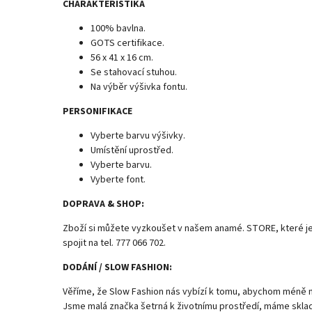
CHARAKTERISTIKA
100% bavlna.
GOTS certifikace.
56 x 41 x 16 cm.
Se stahovací stuhou.
Na výběr výšivka fontu.
PERSONIFIKACE
Vyberte barvu výšivky.
Umístění uprostřed.
Vyberte barvu.
Vyberte font.
DOPRAVA & SHOP:
Zboží si můžete vyzkoušet v našem anamé. STORE, které je p
spojit na tel. 777 066 702.
DODÁNÍ / SLOW FASHION:
Věříme, že Slow Fashion nás vybízí k tomu, abychom méně na
Jsme malá značka šetrná k životnímu prostředí, máme skla