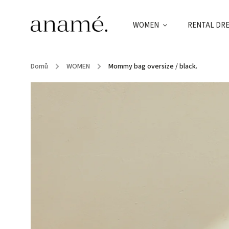
WOMEN
RENTAL DR
Domů
/
WOMEN
/
Mommy bag oversize / black.