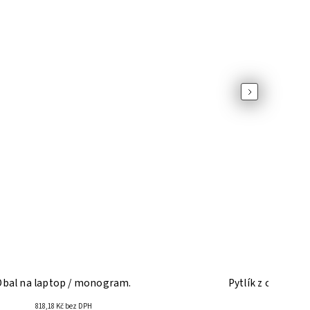
Next
Obal na laptop / monogram.
Pytlík z organic
818,18 Kč bez DPH
404,9