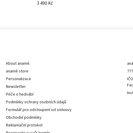
3 490 Kč
Informace pro vás
K
About anamé.
an
anamé store
777
Personalizace
IČO
Fa
Newsletter
Ins
Péče o hedvábí
Podmínky ochrany osobních údajů
Formulář pro odstoupení od smlouvy
Obchodní podmínky
Reklamační protokol