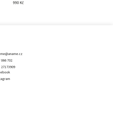
990 Kč
490
ontakt
ame
@
aname.cz
 066 702
 27173909
cebook
tagram