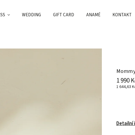
ESS
WEDDING
GIFT CARD
ANAMÉ
KONTAKT
Mommy b
1 990 K
1 644,63 
Detailní