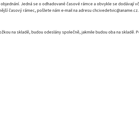
objednání. Jedná se o odhadované časové rámce a obvykle se dodávají včas
tnější časový rámec, pošlete nám e-mail na adresu chcivedetvic@aname.cz.
oložkou na skladě, budou odeslány společně, jakmile budou oba na skladě.