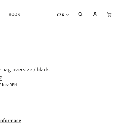
BOOK
CZK
ag oversize / black.
č
Kč bez DPH
 informace