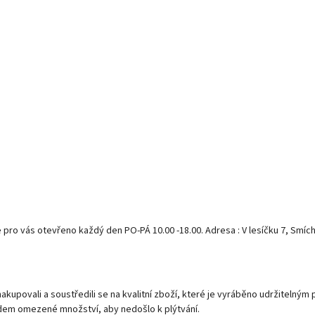
ro vás otevřeno každý den PO-PÁ 10.00 -18.00. Adresa : V lesíčku 7, Smích
kupovali a soustředili se na kvalitní zboží, které je vyráběno udržitelným
dem omezené množství, aby nedošlo k plýtvání.