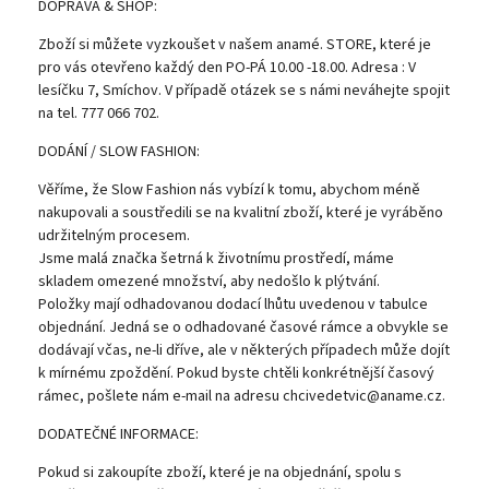
DOPRAVA & SHOP:
Zboží si můžete vyzkoušet v našem anamé. STORE, které je
pro vás otevřeno každý den PO-PÁ 10.00 -18.00. Adresa : V
lesíčku 7, Smíchov. V případě otázek se s námi neváhejte spojit
na tel. 777 066 702.
DODÁNÍ / SLOW FASHION:
Věříme, že Slow Fashion nás vybízí k tomu, abychom méně
nakupovali a soustředili se na kvalitní zboží, které je vyráběno
udržitelným procesem.
Jsme malá značka šetrná k životnímu prostředí, máme
skladem omezené množství, aby nedošlo k plýtvání.
Položky mají odhadovanou dodací lhůtu uvedenou v tabulce
objednání. Jedná se o odhadované časové rámce a obvykle se
dodávají včas, ne-li dříve, ale v některých případech může dojít
k mírnému zpoždění. Pokud byste chtěli konkrétnější časový
rámec, pošlete nám e-mail na adresu chcivedetvic@aname.cz.
DODATEČNÉ INFORMACE:
Pokud si zakoupíte zboží, které je na objednání, spolu s