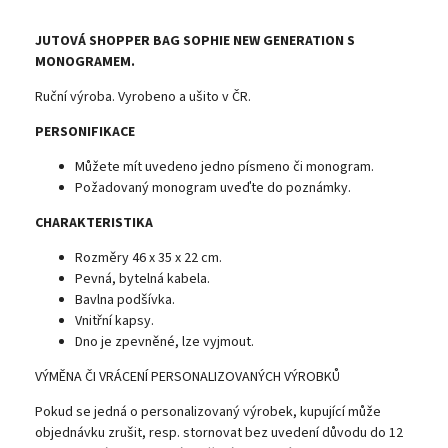
JUTOVÁ SHOPPER BAG SOPHIE NEW GENERATION S
MONOGRAMEM.
Ruční výroba. Vyrobeno a ušito v ČR.
PERSONIFIKACE
Můžete mít uvedeno jedno písmeno či monogram.
Požadovaný monogram uveďte do poznámky.
CHARAKTERISTIKA
Rozměry 46 x 35 x 22 cm.
Pevná, bytelná kabela.
Bavlna podšívka.
Vnitřní kapsy.
Dno je zpevněné, lze vyjmout.
VÝMĚNA ČI VRÁCENÍ PERSONALIZOVANÝCH VÝROBKŮ
Pokud se jedná o personalizovaný výrobek, kupující může
objednávku zrušit, resp. stornovat bez uvedení důvodu do 12