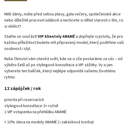
Milé dámy, máte před sebou plesy, gala večery, společenské akce
nebo důležité pracovní události a nechcete si dělat starosti s tím, co
si obléct?
Staňte se součástí
VIP klientely ANAMÉ
a dopřejte si jistotu, že pro
každou příležitost budete mít připravený model, který podtrhne vaši
osobnost i styl.
Naše členství vám otevírá svět, kde se o vše postaráme za vás – od
výběru šatů až po stylingové konzultace a VIP zážitky. Vy si jen
vyberete ten balíček, který nejlépe odpovídá vašemu životnímu
rytmu.
12 zápůjček / rok
priorita při rezervacích
stylingová konzultace 2× ročně
1 VIP vstupenka na přehlídku ANAMÉ
+ 10% sleva na modely ANAMÉ ( i zakázková tvorba)