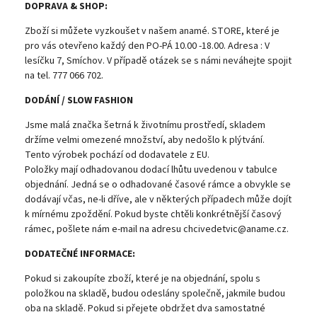
DOPRAVA & SHOP:
Zboží si můžete vyzkoušet v našem anamé. STORE, které je
pro vás otevřeno každý den PO-PÁ 10.00 -18.00. Adresa : V
lesíčku 7, Smíchov. V případě otázek se s námi neváhejte spojit
na tel. 777 066 702.
DODÁNÍ / SLOW FASHION
Jsme malá značka šetrná k životnímu prostředí, skladem
držíme velmi omezené množství, aby nedošlo k plýtvání.
Tento výrobek pochází od dodavatele z EU.
Položky mají odhadovanou dodací lhůtu uvedenou v tabulce
objednání. Jedná se o odhadované časové rámce a obvykle se
dodávají včas, ne-li dříve, ale v některých případech může dojít
k mírnému zpoždění. Pokud byste chtěli konkrétnější časový
rámec, pošlete nám e-mail na adresu chcivedetvic@aname.cz.
DODATEČNÉ INFORMACE:
Pokud si zakoupíte zboží, které je na objednání, spolu s
položkou na skladě, budou odeslány společně, jakmile budou
oba na skladě. Pokud si přejete obdržet dva samostatné