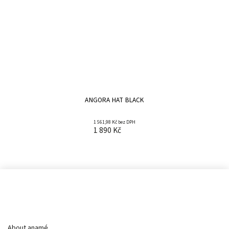
ANGORA HAT BLACK
1 561,98 Kč bez DPH
1 890 Kč
Informace pro vás
About anamé.