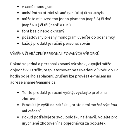
v ceně monogram
umístěni na přední straně (viz foto) či na uchytu
můžete mít uvedeno jedno písmeno (např. A) či dvě
(např.A.B.) či tři ( např. A.B.K.)
font basic nebo okrasný
požadovaný přesný monogram uveďte do poznámky
každý produkt je ručně personalizován
VÝMĚNA ČI VRÁCENÍ PERSONALIZOVANÝCH VÝROBKŮ
Pokud se jedná o personalizovaný výrobek, kupující může
objednávku zrušit, resp. stornovat bez uvedení důvodu do 12
hodin od jejího zaplacení. Zrušení lze provést e-mailem na
adrese aname@aname.cz.
Tento produkt je ručně vyšitý, vyčkejte proto na
zhotovení.
Produkt je vyšit na zakázku, proto není možná výměna
ani vrácení.
Pokud potřebujete svou položku naléhavě, volejte pro
urychlené zhotovení na objednávku za poplatek.