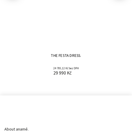
THE FESTA DRESS.
24 785,12 Kč bez DPH
29 990 Kč
Informace pro vás
About anamé.