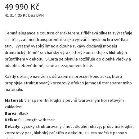
49 990 Kč
41 314,05 Kč bez DPH
Temná elegance s couture charakterem. Přiléhavá silueta zvýrazňuje
linii těla, zatímco transparentní krajka vytváří smyslnou hru světla a
stínu. Výrazný vysoký límec a dlouhé rukávy dodávají modelu
dramatický, téměř sochařský výraz, který kontrastuje s hlubokým
průstřihem v dekoltu. Silueta se plynule rozšiřuje do dlouhé vlečky a
působí sebevědomě, silně a nezapomenutelně.
Každý detail je navržen s důrazem na precizní konstrukci, která
propojuje strukturovaný korzetový efekt s jemností transparentního
materiálu.
Materiál:
transparentní krajka s pevně tvarovaným korzetovým
základem
Barva:
Black
Délka:
Full-length with train
Detaily:
vysoký strukturovaný límec, dlouhé rukávy, průsvitná krajka,
korzetový pas, hluboký průstřih v dekoltu, silueta mořské panny s