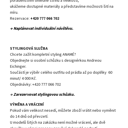
poradenstvím ohledně střihu a velikosti,
ukážeme dostupné materiály a představíme možnosti šití na
míru.
Rezervace:
+420 777 066 702
→ Naplánovat individuální návštěvu.
STYLINGOVÁ SLUŽBA
Chcete zažít kompletní styling ANAMÉ?
Objednejte si osobní schůzku s designérkou Andreou
Eichinger.
Součástí je výběr celého outfitu od prádla až po doplňky 60
minut/ 4 000 Kč.
Objednávky: +420 777 066 702
→
Zarezervovat stylingovou schůzku.
VÝMĚNA A VRÁCENÍ
Pokud vám velikost nesedí, můžete zboží vrátit nebo vyměnit
do 14 dnů od převzetí.
U modelů šitých na zakázku není možné vrácení, ale dvě