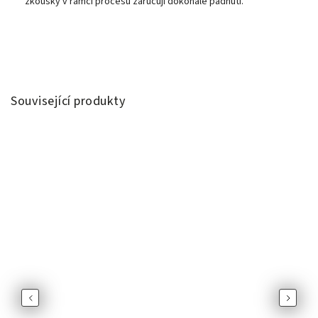
zkoušky v rámci procesu zaručují dokonalé padnutí.
Související produkty
Previous
Next