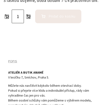
S láskou ušijeme, doba dodání 7-14 pracovních dní.
Přidat do košíku
POPIS
ATELIÉR A BUTIK ANAMÉ
V lesíčku 7, Smíchov, Praha 5.
Můžete nás navštívit kdykoliv během otevírací doby.
Pokud si přejete více klidu a individuální přístup, rády vám
vyhradíme čas jen pro vás.
Během osobní schůzky vám pomůžeme s výběrem modelu,