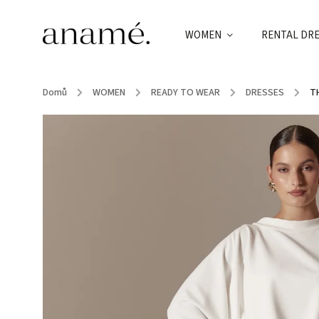
WOMEN
RENTAL DR
Domů
/
WOMEN
/
READY TO WEAR
/
DRESSES
/
T