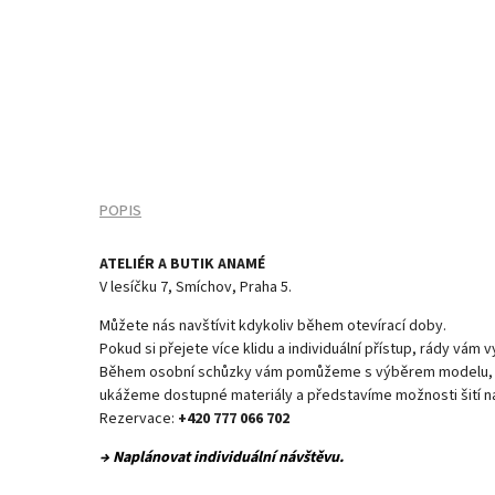
POPIS
ATELIÉR A BUTIK ANAMÉ
V lesíčku 7, Smíchov, Praha 5.
Můžete nás navštívit kdykoliv během otevírací doby.
Pokud si přejete více klidu a individuální přístup, rády vám 
Během osobní schůzky vám pomůžeme s výběrem modelu, po
ukážeme dostupné materiály a představíme možnosti šití na
Rezervace:
+420 777 066 702
→ Naplánovat individuální návštěvu.