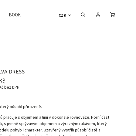
BOOK
CZK
LVA DRESS
Kč
 Kč bez DPH
který působí přirozeně.
tů pracuje s objemem a linií v dokonalé rovnováze. Horní část
ná, s jemně splývavým objemem a výrazným rukávem, který
elu pohyb i charakter. Uzavřený výstřih působí čistě a