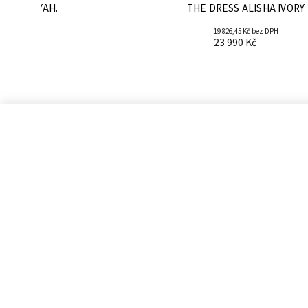
RESS ODYAH.
THE DRESS ALISHA IVORY
bez DPH
19 826,45 Kč bez DPH
23 990 Kč