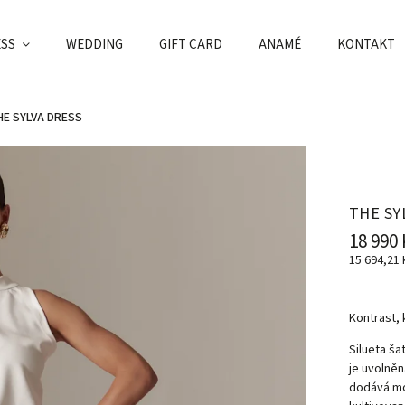
ESS
WEDDING
GIFT CARD
ANAMÉ
KONTAKT
HE SYLVA DRESS
THE SY
18 990 
15 694,21
Kontrast, 
Silueta ša
je uvolně
dodává mod