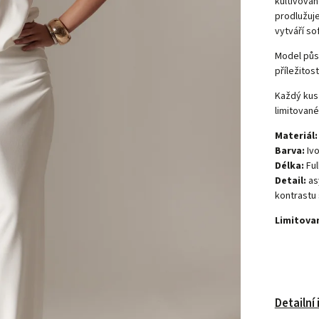
kultivovan
prodlužuje
vytváří so
Model půs
příležitos
Každý kus 
limitované
Materiál:
Barva:
Ivo
Délka:
Ful
Detail:
as
kontrastu 
Limitovan
Detailní