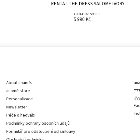
RENTAL THE DRESS SALOME IVORY
4 950,41 Kč bez DPH
5 990 Kč
Informace pro vás
K
About anamé.
an
anamé store
777
Personalizace
IČO
Fa
Newsletter
Ins
Péče o hedvábí
Podmínky ochrany osobních údajů
Formulář pro odstoupení od smlouvy
Obchodní podmínky