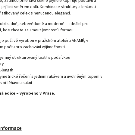
ě, zatímco přiléhavá sukně plynule kopíruje postavu a
 její linii směrem dolů. Kombinace struktury a lehkosti
fistikovaný celek s nenucenou elegancí.
obí klidně, sebevědomě a moderně — ideální pro
ti, kde chcete zaujmout jemností i formou.
je pečlivě vyroben v pražském ateliéru ANAMÉ, v
m počtu pro zachování výjimečnosti.
jemný strukturovaný textil s podšívkou
ry
l-length
ymetrické řešení s jedním rukávem a uvolněným topem v
s přiléhavou sukní
á edice – vyrobeno v Praze.
 informace