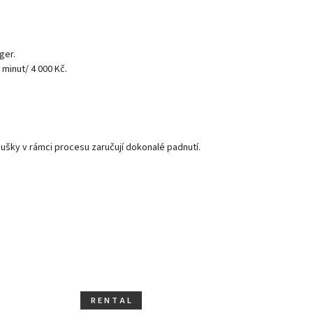
ger.
 minut/ 4 000 Kč.
ušky v rámci procesu zaručují dokonalé padnutí.
R E N T A L