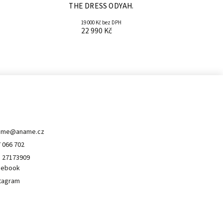
THE DRESS ODYAH.
19 000 Kč bez DPH
22 990 Kč
ontakt
ame
@
aname.cz
 066 702
 27173909
cebook
tagram