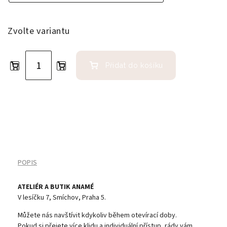
Zvolte variantu
Přidat do košíku
POPIS
ATELIÉR A BUTIK ANAMÉ
V lesíčku 7, Smíchov, Praha 5.
Můžete nás navštívit kdykoliv během otevírací doby.
Pokud si přejete více klidu a individuální přístup, rády vám