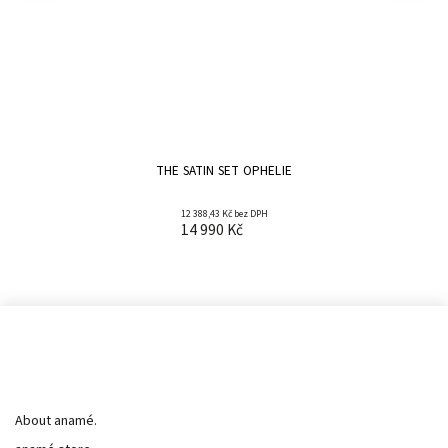
THE SATIN SET OPHELIE
12 388,43 Kč bez DPH
14 990 Kč
Informace pro vás
About anamé.