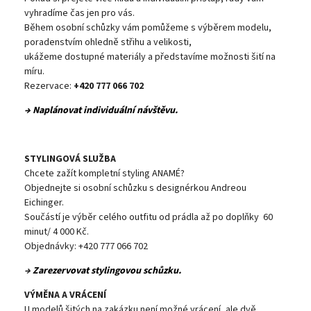
vyhradíme čas jen pro vás.
Během osobní schůzky vám pomůžeme s výběrem modelu,
poradenstvím ohledně střihu a velikosti,
ukážeme dostupné materiály a představíme možnosti šití na
míru.
Rezervace:
+420 777 066 702
→ Naplánovat individuální návštěvu.
STYLINGOVÁ SLUŽBA
Chcete zažít kompletní styling ANAMÉ?
Objednejte si osobní schůzku s designérkou Andreou
Eichinger.
Součástí je výběr celého outfitu od prádla až po doplňky 60
minut/ 4 000 Kč.
Objednávky: +420 777 066 702
→
Zarezervovat stylingovou schůzku.
VÝMĚNA A VRÁCENÍ
U modelů šitých na zakázku není možné vrácení, ale dvě