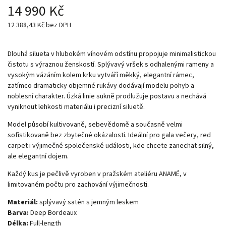
14 990 Kč
12 388,43 Kč bez DPH
Dlouhá silueta v hlubokém vínovém odstínu propojuje minimalistickou
čistotu s výraznou ženskostí. Splývavý vršek s odhalenými rameny a
vysokým vázáním kolem krku vytváří měkký, elegantní rámec,
zatímco dramaticky objemné rukávy dodávají modelu pohyb a
noblesní charakter. Úzká linie sukně prodlužuje postavu a nechává
vyniknout lehkosti materiálu i precizní siluetě.
Model působí kultivovaně, sebevědomě a současně velmi
sofistikovaně bez zbytečné okázalosti. Ideální pro gala večery, red
carpet i výjimečné společenské události, kde chcete zanechat silný,
ale elegantní dojem.
Každý kus je pečlivě vyroben v pražském ateliéru ANAMÉ, v
limitovaném počtu pro zachování výjimečnosti.
Materiál:
splývavý satén s jemným leskem
Barva:
Deep Bordeaux
Délka:
Full-length