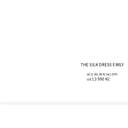
 APFEL
THE SILK DRESS EMILY
 bez DPH
od 11 561,98 Kč bez DPH
č
13 990 Kč
od