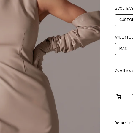
ZVOLTE V
VYBERTE 
Zvolte v
Detailní i