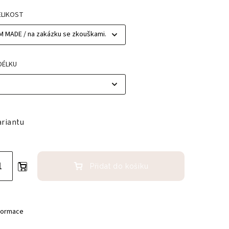
ELIKOST
DÉLKU
ariantu
Přidat do košíku
nformace