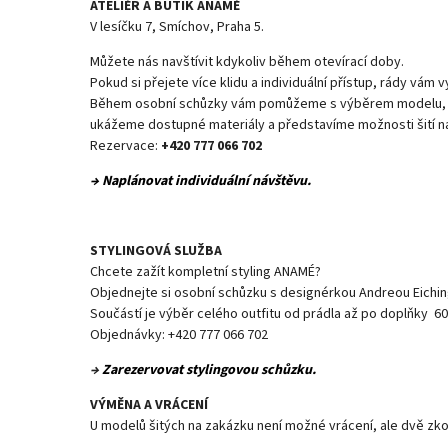
ATELIÉR A BUTIK ANAMÉ
V lesíčku 7, Smíchov, Praha 5.
Můžete nás navštívit kdykoliv během otevírací doby.
Pokud si přejete více klidu a individuální přístup, rády vám 
Během osobní schůzky vám pomůžeme s výběrem modelu, po
ukážeme dostupné materiály a představíme možnosti šití na
Rezervace:
+420 777 066 702
→ Naplánovat individuální návštěvu.
STYLINGOVÁ SLUŽBA
Chcete zažít kompletní styling ANAMÉ?
Objednejte si osobní schůzku s designérkou Andreou Eichin
Součástí je výběr celého outfitu od prádla až po doplňky 60
Objednávky: +420 777 066 702
→
Zarezervovat stylingovou schůzku.
VÝMĚNA A VRÁCENÍ
U modelů šitých na zakázku není možné vrácení, ale dvě zko