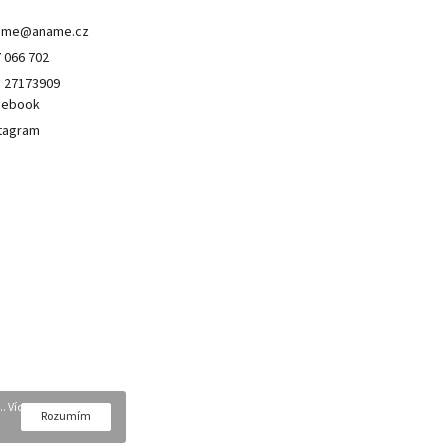
ame
@
aname.cz
 066 702
 27173909
cebook
tagram
. Více
Rozumím