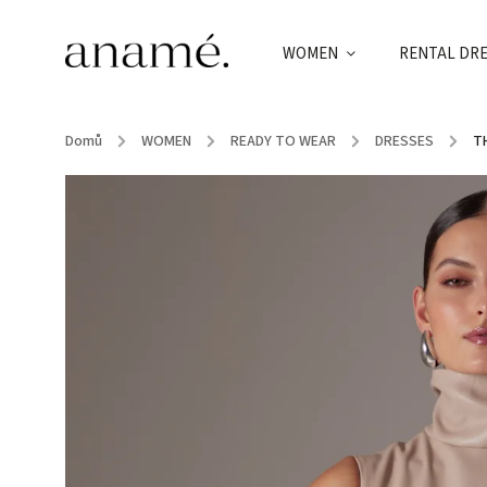
WOMEN
RENTAL DR
Domů
/
WOMEN
/
READY TO WEAR
/
DRESSES
/
T