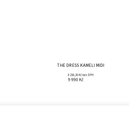
THE DRESS KAMELI MIDI
8 256,20 Kč bez DPH
9 990 Kč
Informace pro vás
K