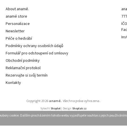
About anamé.
an
anamé store
777
Personalizace
IČO
Fa
Newsletter
Ins
Péče o hedvábí
Podmínky ochrany osobních údajů
Formulář pro odstoupení od smlouvy
Obchodní podmínky
Reklamační protokol
Rezervujte si svůj termín
Kontakty
Copyright 2026
anamé.
. Všechna práva vyhrazena.
Vytvořil
Shoptet
| Design
Shoptak.cz
ubory cookie. Dalším procházením tohoto webu vyjadřujete souhlas s jejich používáním.