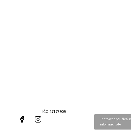
IČO 27173909
Facebook
Instagram
Tento web používá so
informací
zde
.