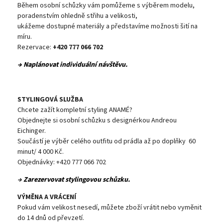
Během osobní schůzky vám pomůžeme s výběrem modelu,
poradenstvím ohledně střihu a velikosti,
ukážeme dostupné materiály a představíme možnosti šití na
míru.
Rezervace:
+420 777 066 702
→ Naplánovat individuální návštěvu.
STYLINGOVÁ SLUŽBA
Chcete zažít kompletní styling ANAMÉ?
Objednejte si osobní schůzku s designérkou Andreou
Eichinger.
Součástí je výběr celého outfitu od prádla až po doplňky 60
minut/ 4 000 Kč.
Objednávky: +420 777 066 702
→
Zarezervovat stylingovou schůzku.
VÝMĚNA A VRÁCENÍ
Pokud vám velikost nesedí, můžete zboží vrátit nebo vyměnit
do 14 dnů od převzetí.