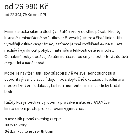
od
26 990 Kč
od
22 305,79 Kč
bez DPH
Minimalistická silueta dlouhých šatů v ivory odstínu působí klidně,
luxusně a mimořádně sofistikovaně. Vysoký límec a čistá linie střihu
vytvářejí kultivovaný rámec, zatímco jemně rozšířená A-line silueta
nechává vyniknout pohybu materiálu a lehkosti celého modelu.
Odhalené boky dodávají šatům nenápadnou smyslnost, která zůstává
elegantní a nadčasová.
Model je navržen tak, aby působil silně ve své jednoduchosti a
vytvořil výrazný vizuální dojem bez zbytečné okázalosti. Ideální pro
moderní večerní události, fashion moments i minimalistický bridal
look.
Každý kus je pečlivě vyroben v pražském ateliéru ANAMÉ, v
limitovaném počtu pro zachování výjimečnosti.
Materiál:
pevný evening crepe
Barva:
Ivory
Délka:
Full-length with train