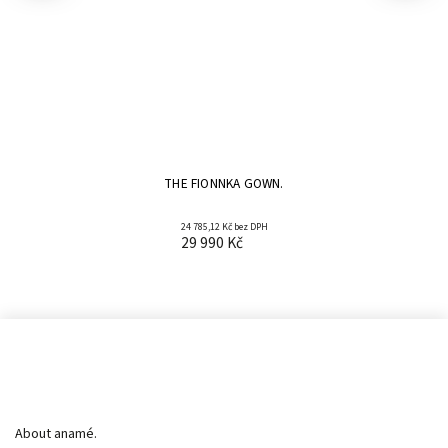
THE FIONNKA GOWN.
24 785,12 Kč bez DPH
29 990 Kč
Informace pro vás
About anamé.