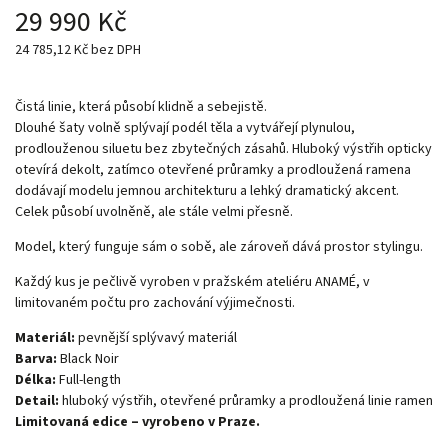
29 990 Kč
24 785,12 Kč bez DPH
Čistá linie, která působí klidně a sebejistě.
Dlouhé šaty volně splývají podél těla a vytvářejí plynulou,
prodlouženou siluetu bez zbytečných zásahů. Hluboký výstřih opticky
otevírá dekolt, zatímco otevřené průramky a prodloužená ramena
dodávají modelu jemnou architekturu a lehký dramatický akcent.
Celek působí uvolněně, ale stále velmi přesně.
Model, který funguje sám o sobě, ale zároveň dává prostor stylingu.
Každý kus je pečlivě vyroben v pražském ateliéru ANAMÉ, v
limitovaném počtu pro zachování výjimečnosti.
Materiál:
pevnější splývavý materiál
Barva:
Black Noir
Délka:
Full-length
Detail:
hluboký výstřih, otevřené průramky a prodloužená linie ramen
Limitovaná edice – vyrobeno v Praze.