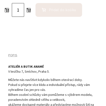
Přidat do košíku
POPIS
ATELIÉR A BUTIK ANAMÉ
V lesíčku 7, Smíchov, Praha 5.
Můžete nás navštívit kdykoliv během otevírací doby.
Pokud si přejete více klidu a individuální přístup, rády vám
vyhradíme čas jen pro vás.
Během osobní schůzky vám pomůžeme s výběrem modelu,
poradenstvím ohledně střihu a velikosti,
ukážeme dostupné materiály a představíme možnosti šití na