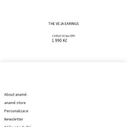
THE VEJA EARINGS
1 644,63 Kč bez DPH
1 990 Kč
Informace pro vás
About anamé.
anamé store
Personalizace
Newsletter