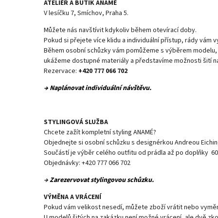
ATELIÉR A BUTIK ANAMÉ
V lesíčku 7, Smíchov, Praha 5.
Můžete nás navštívit kdykoliv během otevírací doby.
Pokud si přejete více klidu a individuální přístup, rády vám 
Během osobní schůzky vám pomůžeme s výběrem modelu, po
ukážeme dostupné materiály a představíme možnosti šití na
Rezervace:
+420 777 066 702
→ Naplánovat individuální návštěvu.
STYLINGOVÁ SLUŽBA
Chcete zažít kompletní styling ANAMÉ?
Objednejte si osobní schůzku s designérkou Andreou Eichin
Součástí je výběr celého outfitu od prádla až po doplňky 60
Objednávky: +420 777 066 702
→
Zarezervovat stylingovou schůzku.
VÝMĚNA A VRÁCENÍ
Pokud vám velikost nesedí, můžete zboží vrátit nebo vyměn
U modelů šitých na zakázku není možné vrácení, ale dvě zko