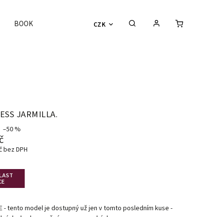
BOOK
CZK
ESS JARMILLA.
–50 %
č
Kč bez DPH
 LAST
CE
 - tento model je dostupný už jen v tomto posledním kuse -