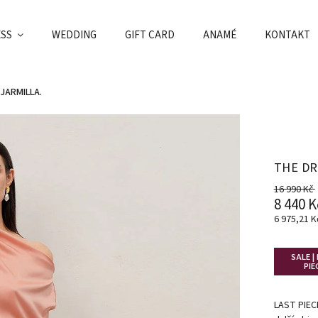
ESS
WEDDING
GIFT CARD
ANAMÉ
KONTAKT
JARMILLA.
THE DR
16 990 Kč
8 440 K
6 975,21 
SALE |
PIE
LAST PIECE