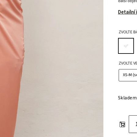
další obj
Detailní
ZVOLTE B
ZVOLTE V
Skladem