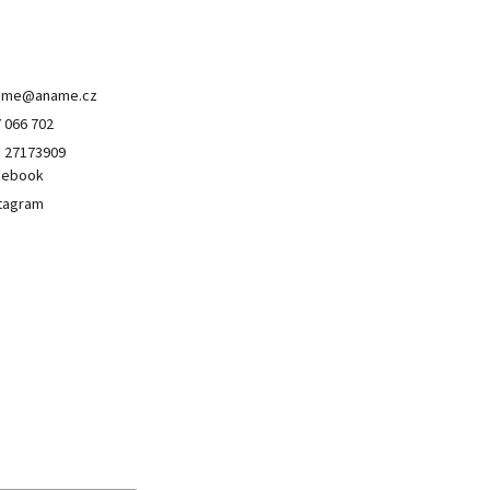
ontakt
ame
@
aname.cz
 066 702
 27173909
cebook
tagram