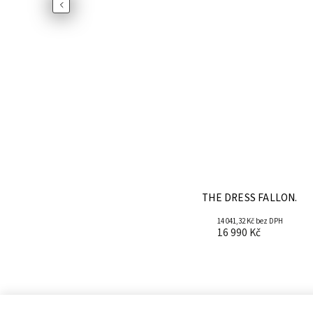
Previous
NATALY.
THE DRESS FALLON.
 bez DPH
14 041,32 Kč bez DPH
č
16 990 Kč