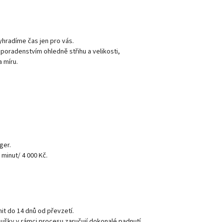
vyhradíme čas jen pro vás.
radenstvím ohledně střihu a velikosti,
 míru.
ger.
 minut/ 4 000 Kč.
it do 14 dnů od převzetí.
ušky v rámci procesu zaručují dokonalé padnutí.