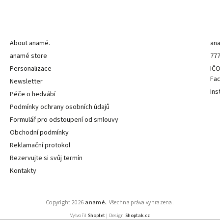
Informace pro vás
K
About anamé.
an
anamé store
777
Personalizace
IČO
Fa
Newsletter
Ins
Péče o hedvábí
Podmínky ochrany osobních údajů
Formulář pro odstoupení od smlouvy
Obchodní podmínky
Reklamační protokol
Rezervujte si svůj termín
Kontakty
Copyright 2026
anamé.
. Všechna práva vyhrazena.
Vytvořil
Shoptet
| Design
Shoptak.cz