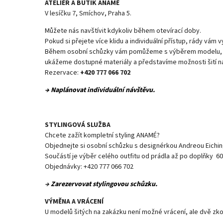
ATELIÉR A BUTIK ANAMÉ
V lesíčku 7, Smíchov, Praha 5.
Můžete nás navštívit kdykoliv během otevírací doby.
Pokud si přejete více klidu a individuální přístup, rády vám 
Během osobní schůzky vám pomůžeme s výběrem modelu, po
ukážeme dostupné materiály a představíme možnosti šití na
Rezervace:
+420 777 066 702
→ Naplánovat individuální návštěvu.
STYLINGOVÁ SLUŽBA
Chcete zažít kompletní styling ANAMÉ?
Objednejte si osobní schůzku s designérkou Andreou Eichin
Součástí je výběr celého outfitu od prádla až po doplňky 60
Objednávky: +420 777 066 702
→
Zarezervovat stylingovou schůzku.
VÝMĚNA A VRÁCENÍ
U modelů šitých na zakázku není možné vrácení, ale dvě zko