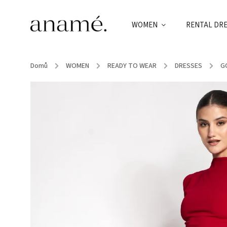
WOMEN
RENTAL DR
Domů
/
WOMEN
/
READY TO WEAR
/
DRESSES
/
G