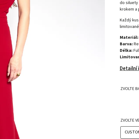
do siluety
krokem a 
Každý kus 
limitované
Materiál:
Barva:
Re
Délka:
Ful
Limitovan
Detailní
ZVOLTE B
ZVOLTE V