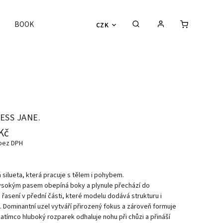
BOOK
CZK
ESS JANE.
Kč
 bez DPH
silueta, která pracuje s tělem i pohybem.
ysokým pasem obepíná boky a plynule přechází do
řasení v přední části, které modelu dodává strukturu i
 Dominantní uzel vytváří přirozený fokus a zároveň formuje
atímco hluboký rozparek odhaluje nohu při chůzi a přináší