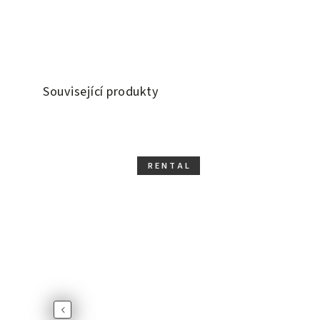
Související produkty
R E N T A L
Previous