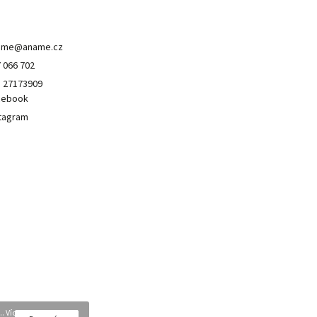
ontakt
ame
@
aname.cz
 066 702
 27173909
cebook
tagram
. Více