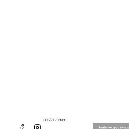
IČO 27173909
Facebook
Instagram
Tento web používá so