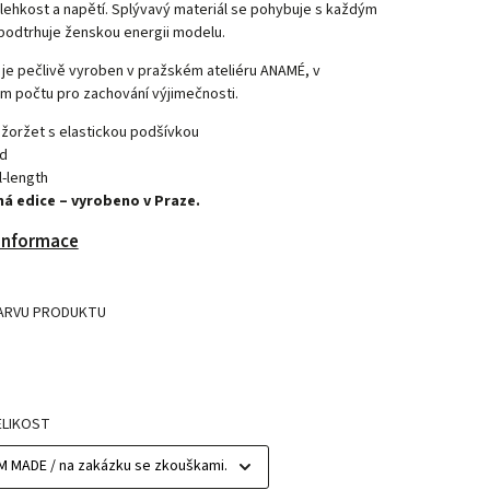
 lehkost a napětí. Splývavý materiál se pohybuje s každým
podtrhuje ženskou energii modelu.
je pečlivě vyroben v pražském ateliéru ANAMÉ, v
m počtu pro zachování výjimečnosti.
žoržet s elastickou podšívkou
d
l-length
á edice – vyrobeno v Praze.
 informace
ARVU PRODUKTU
ELIKOST