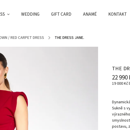
ESS
WEDDING
GIFT CARD
ANAMÉ
KONTAKT
OWN / RED CARPET DRESS
/
THE DRESS JANE.
THE DR
22 990 
19 000 Kč
Dynamická 
Sukně s v
výrazného 
smyslnost.
postavu, z