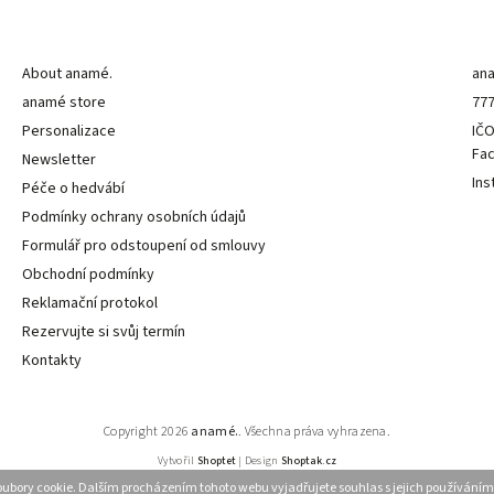
Informace pro vás
K
About anamé.
an
anamé store
777
Personalizace
IČO
Fa
Newsletter
Ins
Péče o hedvábí
Podmínky ochrany osobních údajů
Formulář pro odstoupení od smlouvy
Obchodní podmínky
Reklamační protokol
Rezervujte si svůj termín
Kontakty
Copyright 2026
anamé.
. Všechna práva vyhrazena.
Vytvořil
Shoptet
| Design
Shoptak.cz
ubory cookie. Dalším procházením tohoto webu vyjadřujete souhlas s jejich používáním.