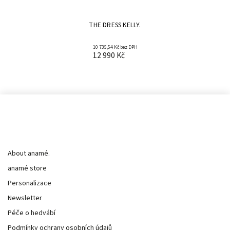
THE DRESS KELLY.
10 735,54 Kč bez DPH
12 990 Kč
Informace pro vás
About anamé.
anamé store
Personalizace
Newsletter
Péče o hedvábí
Podmínky ochrany osobních údajů