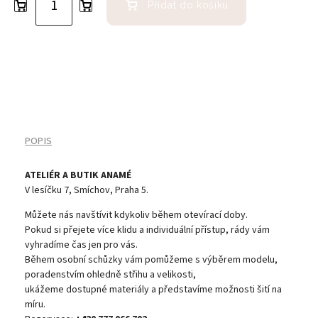
Přidat do košíku
POPIS
ATELIÉR A BUTIK ANAMÉ
V lesíčku 7, Smíchov, Praha 5.
Můžete nás navštívit kdykoliv během otevírací doby.
Pokud si přejete více klidu a individuální přístup, rády vám
vyhradíme čas jen pro vás.
Během osobní schůzky vám pomůžeme s výběrem modelu,
poradenstvím ohledně střihu a velikosti,
ukážeme dostupné materiály a představíme možnosti šití na
míru.