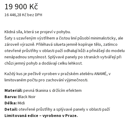
19 900 Kč
16 446,28 Kč bez DPH
Klidná síla, která se projeví v pohybu.
Šaty s uzavřeným výstřihem a čistou linií působí minimalisticky, ale
zároveň výrazně. Přiléhavá silueta jemně kopíruje tělo, zatímco
otevřené průstřihy v oblasti paží odhalují kůži a přinášejí do modelu
nenápadnou smyslnost. Splývavé panely po stranách vytvářejí při
chůzi jemný pohyb a dodávají celku lehkost.
Každý kus je pečlivě vyroben v pražském ateliéru ANAMÉ, v
limitovaném počtu pro zachování výjimečnosti.
Materiál:
pevná tkanina s držícím efektem
Barva:
Black Noir
Délka:
Midi
Detail:
otevřené průstřihy a splývavé panely v oblasti paží
Limitovaná edice – vyrobeno v Praze.