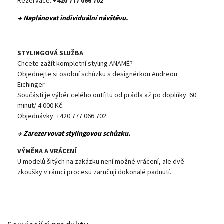
Rezervace:
+420 777 066 702
→ Naplánovat individuální návštěvu.
STYLINGOVÁ SLUŽBA
Chcete zažít kompletní styling ANAMÉ?
Objednejte si osobní schůzku s designérkou Andreou
Eichinger.
Součástí je výběr celého outfitu od prádla až po doplňky 60
minut/ 4 000 Kč.
Objednávky: +420 777 066 702
→
Zarezervovat stylingovou schůzku.
VÝMĚNA A VRÁCENÍ
U modelů šitých na zakázku není možné vrácení, ale dvě
zkoušky v rámci procesu zaručují dokonalé padnutí.