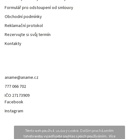
Formulář pro odstoupení od smlouvy
Obchodní podmínky
Reklamační protokol
Rezervujte si svůj termín
Kontakty
Kontakt
aname
@
aname.cz
777 066 702
IČO 27173909
Facebook
Instagram
Copyright 2026
anamé.
. Všechna práva vyhrazena.
Tento web používá soubory cookie. Dalším procházením
tohoto webu vyjadřujete souhlas s jejich používáním.. Více
Vytvořil
Shoptet
| Design
Shoptak.cz