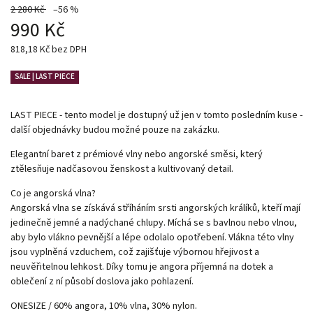
2 280 Kč
–56 %
990 Kč
818,18 Kč bez DPH
SALE | LAST PIECE
LAST PIECE - tento model je dostupný už jen v tomto posledním kuse -
další objednávky budou možné pouze na zakázku.
Elegantní baret z prémiové vlny nebo angorské směsi, který
ztělesňuje nadčasovou ženskost a kultivovaný detail.
Co je angorská vlna?
Angorská vlna se získává stříháním srsti angorských králíků, kteří mají
jedinečně jemné a nadýchané chlupy. Míchá se s bavlnou nebo vlnou,
aby bylo vlákno pevnější a lépe odolalo opotřebení. Vlákna této vlny
jsou vyplněná vzduchem, což zajišťuje výbornou hřejivost a
neuvěřitelnou lehkost. Díky tomu je angora příjemná na dotek a
oblečení z ní působí doslova jako pohlazení.
ONESIZE / 60% angora, 10% vlna, 30% nylon.