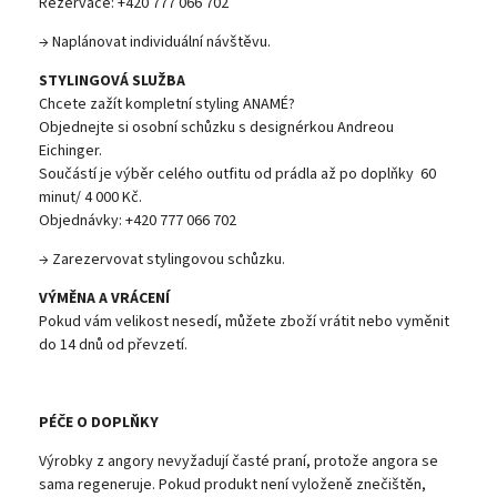
Rezervace: +420 777 066 702
→ Naplánovat individuální návštěvu.
STYLINGOVÁ SLUŽBA
Chcete zažít kompletní styling ANAMÉ?
Objednejte si osobní schůzku s designérkou Andreou
Eichinger.
Součástí je výběr celého outfitu od prádla až po doplňky 60
minut/ 4 000 Kč.
Objednávky: +420 777 066 702
→ Zarezervovat stylingovou schůzku.
VÝMĚNA A VRÁCENÍ
Pokud vám velikost nesedí, můžete zboží vrátit nebo vyměnit
do 14 dnů od převzetí.
PÉČE O DOPLŇKY
Výrobky z angory nevyžadují časté praní, protože angora se
sama regeneruje. Pokud produkt není vyloženě znečištěn,