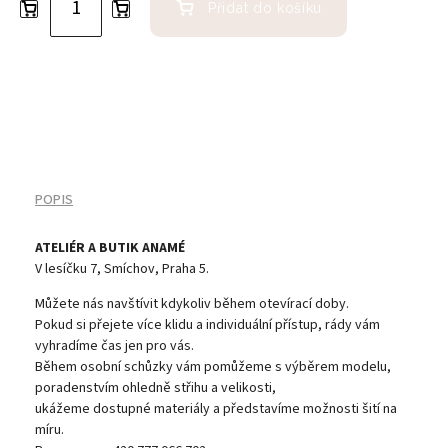
Přidat do košíku
POPIS
ATELIÉR A BUTIK ANAMÉ
V lesíčku 7, Smíchov, Praha 5.
Můžete nás navštívit kdykoliv během otevírací doby.
Pokud si přejete více klidu a individuální přístup, rády vám
vyhradíme čas jen pro vás.
Během osobní schůzky vám pomůžeme s výběrem modelu,
poradenstvím ohledně střihu a velikosti,
ukážeme dostupné materiály a představíme možnosti šití na
míru.