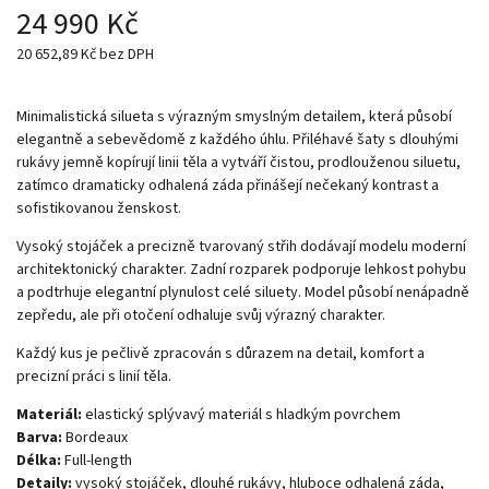
24 990 Kč
20 652,89 Kč bez DPH
Minimalistická silueta s výrazným smyslným detailem, která působí
elegantně a sebevědomě z každého úhlu. Přiléhavé šaty s dlouhými
rukávy jemně kopírují linii těla a vytváří čistou, prodlouženou siluetu,
zatímco dramaticky odhalená záda přinášejí nečekaný kontrast a
sofistikovanou ženskost.
Vysoký stojáček a precizně tvarovaný střih dodávají modelu moderní
architektonický charakter. Zadní rozparek podporuje lehkost pohybu
a podtrhuje elegantní plynulost celé siluety. Model působí nenápadně
zepředu, ale při otočení odhaluje svůj výrazný charakter.
Každý kus je pečlivě zpracován s důrazem na detail, komfort a
precizní práci s linií těla.
Materiál:
elastický splývavý materiál s hladkým povrchem
Barva:
Bordeaux
Délka:
Full-length
Detaily:
vysoký stojáček, dlouhé rukávy, hluboce odhalená záda,