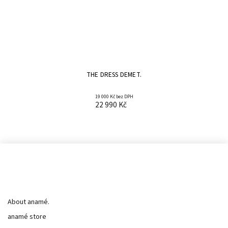
THE DRESS DEMET.
19 000 Kč bez DPH
22 990 Kč
Informace pro vás
About anamé.
anamé store