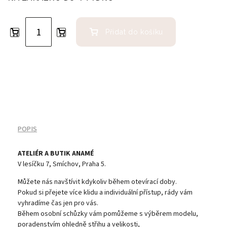
Přidat do košíku
POPIS
ATELIÉR A BUTIK ANAMÉ
V lesíčku 7, Smíchov, Praha 5.
Můžete nás navštívit kdykoliv během otevírací doby.
Pokud si přejete více klidu a individuální přístup, rády vám
vyhradíme čas jen pro vás.
Během osobní schůzky vám pomůžeme s výběrem modelu,
poradenstvím ohledně střihu a velikosti,