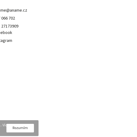
ame
@
aname.cz
 066 702
 27173909
cebook
tagram
. Více
Rozumím