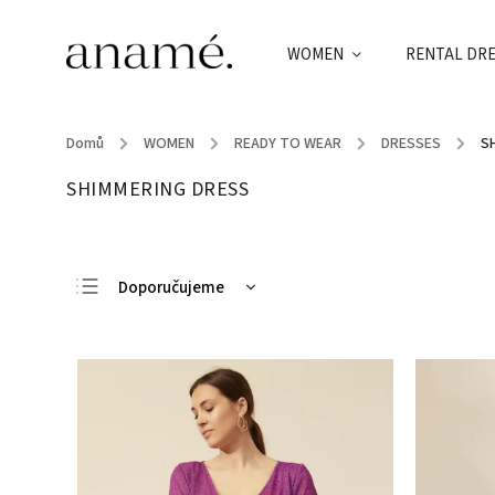
WOMEN
RENTAL DR
Domů
/
WOMEN
/
READY TO WEAR
/
DRESSES
/
S
SHIMMERING DRESS
Doporučujeme
Nejlevnější
Nejdražší
Nejprodávanější
Abecedně