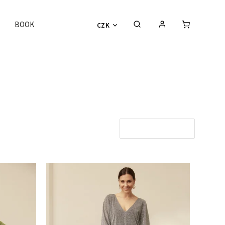
BOOK
CZK
Otevřít filtr