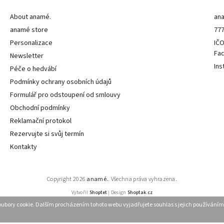
About anamé.
an
anamé store
777
Personalizace
IČO
Fa
Newsletter
Ins
Péče o hedvábí
Podmínky ochrany osobních údajů
Formulář pro odstoupení od smlouvy
Obchodní podmínky
Reklamační protokol
Rezervujte si svůj termín
Kontakty
Copyright 2026
anamé.
. Všechna práva vyhrazena.
Vytvořil
Shoptet
| Design
Shoptak.cz
ubory cookie. Dalším procházením tohoto webu vyjadřujete souhlas s jejich používáním.