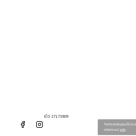
IČO 27173909
Facebook
Instagram
Tento web používá so
informací
zde
.