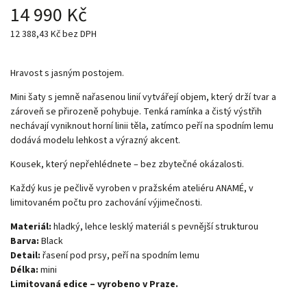
14 990 Kč
12 388,43 Kč bez DPH
Hravost s jasným postojem.
Mini šaty s jemně nařasenou linií vytvářejí objem, který drží tvar a
zároveň se přirozeně pohybuje. Tenká ramínka a čistý výstřih
nechávají vyniknout horní linii těla, zatímco peří na spodním lemu
dodává modelu lehkost a výrazný akcent.
Kousek, který nepřehlédnete – bez zbytečné okázalosti.
Každý kus je pečlivě vyroben v pražském ateliéru ANAMÉ, v
limitovaném počtu pro zachování výjimečnosti.
Materiál:
hladký, lehce lesklý materiál s pevnější strukturou
Barva:
Black
Detail:
řasení pod prsy, peří na spodním lemu
Délka:
mini
Limitovaná edice – vyrobeno v Praze.