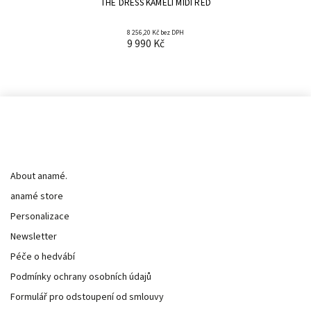
THE DRESS KAMELI MIDI RED
8 256,20 Kč bez DPH
9 990 Kč
Informace pro vás
About anamé.
anamé store
Personalizace
Newsletter
Péče o hedvábí
Podmínky ochrany osobních údajů
Formulář pro odstoupení od smlouvy