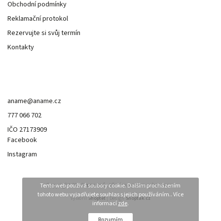
Obchodní podmínky
Reklamační protokol
Rezervujte si svůj termín
Kontakty
Kontakt
aname
@
aname.cz
777 066 702
IČO 27173909
Facebook
Instagram
Copyright 2026
anamé.
. Všechna práva vyhrazena.
Tento web používá soubory cookie. Dalším procházením
tohoto webu vyjadřujete souhlas s jejich používáním.. Více
Vytvořil
Shoptet
| Design
Shoptak.cz
informací
zde
.
Rozumím