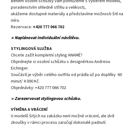
Během osobní schůzky vám pomůžeme s výběrem modelu,
poradenstvím ohledně střihu a velikosti,
ukážeme dostupné materiály a představíme možnosti šití na
míru.
Rezervace:
+420 777 066 702
→ Naplánovat individuální návštěvu.
STYLINGOVÁ SLUŽBA
Chcete zažít kompletní styling ANAMÉ?
Objednejte si osobní schůzku s designérkou Andreou
Eichinger.
Součástí je výběr celého outfitu od prádla až po doplňky 60
minut/ 4 000 Kč.
Objednávky: +420 777 066 702
→
Zarezervovat stylingovou schůzku.
VÝMĚNA A VRÁCENÍ
U modelů šitých na zakázku není možné vrácení, ale dvě
zkoušky v rámci procesu zaručují dokonalé padnutí.