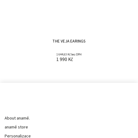
THE VEJA EARINGS
1 644,63 Kč bez DPH
1 990 Kč
Informace pro vás
About anamé.
anamé store
Personalizace