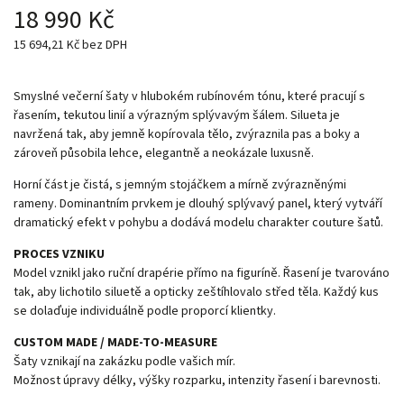
18 990 Kč
15 694,21 Kč bez DPH
Smyslné večerní šaty v hlubokém rubínovém tónu, které pracují s
řasením, tekutou linií a výrazným splývavým šálem. Silueta je
navržená tak, aby jemně kopírovala tělo, zvýraznila pas a boky a
zároveň působila lehce, elegantně a neokázale luxusně.
Horní část je čistá, s jemným stojáčkem a mírně zvýrazněnými
rameny. Dominantním prvkem je dlouhý splývavý panel, který vytváří
dramatický efekt v pohybu a dodává modelu charakter couture šatů.
PROCES VZNIKU
Model vznikl jako ruční drapérie přímo na figuríně. Řasení je tvarováno
tak, aby lichotilo siluetě a opticky zeštíhlovalo střed těla. Každý kus
se dolaďuje individuálně podle proporcí klientky.
CUSTOM MADE / MADE-TO-MEASURE
Šaty vznikají na zakázku podle vašich mír.
Možnost úpravy délky, výšky rozparku, intenzity řasení i barevnosti.