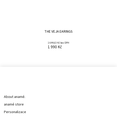
THE VEJA EARINGS
1 644,63 Kč bez DPH
1 990 Kč
Informace pro vás
About anamé.
anamé store
Personalizace