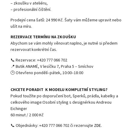
– zkoušku v ateliéru,
– profesionální čištění.
Prodejní cena šatů: 24 990 Kč. Šaty vám můžeme upravit nebo
ušít na míru.
REZERVACE TERMÍNU NA ZKOUŠKU
Abychom se vám mohly věnovat naplno, je nutné si předem
rezervovat konkrétní čas.
📞 Rezervace: +420 777 066 702
📍 Butik ANAMÉ, V lesíčku 7, Praha 5 – Smíchov
🕒 Otevřeno pondělí–pátek, 10:00–18:00
CHCETE PORADIT K MODELU KOMPLETNÍ STYLING?
Pokud toužíte po doporučení bot, šperků, prádla, kabelky a
celkového image:Osobní styling s designérkou Andreou
Eichinger
60 minut / 2 000 Kč
📞 Objednávky: +420 777 066 702 či rezervujte
ZDE.