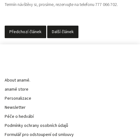
Termín návštěvy si, prosíme, rezervujte na telefonu 777 066 702.
Předchozí článek
Další článek
Informace pro vás
About anamé.
anamé store
Personalizace
Newsletter
Péče o hedvábí
Podmínky ochrany osobních údajů
Formulář pro odstoupení od smlouvy