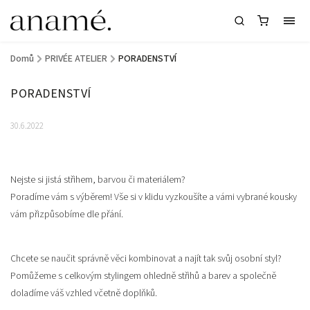
Domů
/
PRIVÉE ATELIER
/
PORADENSTVÍ
PORADENSTVÍ
30.6.2022
Nejste si jistá střihem, barvou či materiálem?
Poradíme vám s výběrem! Vše si v klidu vyzkoušíte a vámi vybrané kousky
vám přizpůsobíme dle přání.
Chcete se naučit správně věci kombinovat a najít tak svůj osobní styl?
Pomůžeme s celkovým stylingem ohledně střihů a barev a společně
doladíme váš vzhled včetně doplňků.