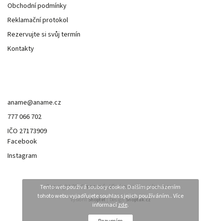
Obchodní podmínky
Reklamační protokol
Rezervujte si svůj termín
Kontakty
Kontakt
aname
@
aname.cz
777 066 702
IČO 27173909
Facebook
Instagram
Copyright 2026
anamé.
. Všechna práva vyhrazena.
Tento web používá soubory cookie. Dalším procházením
tohoto webu vyjadřujete souhlas s jejich používáním.. Více
Vytvořil
Shoptet
| Design
Shoptak.cz
informací
zde
.