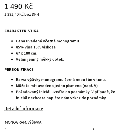
1 490 Kč
1 231,40 Kč bez DPH
CHARAKTERISTIKA
Cena uvedená včetně monogramu.
85% vlna 15% viskoza
67 x 180 cm.
Velmi jemný měkký dotek.
PERSONIFIKACE
Barva výšivky monogramu černá nebo tón v tonu.
Můžete mít uvedeno jedno písmeno (např. V)
Požadovaný iniciál uveďte do poznámky. V případě, že
iniciál nechcete napište nám vzkaz do poznámky.
Detailní informace
MONOGRAM/VÝŠIVKA