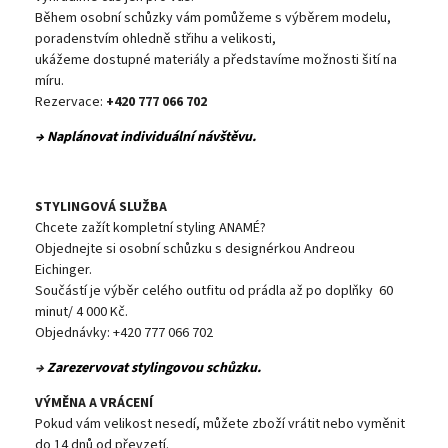
Během osobní schůzky vám pomůžeme s výběrem modelu,
poradenstvím ohledně střihu a velikosti,
ukážeme dostupné materiály a představíme možnosti šití na
míru.
Rezervace:
+420 777 066 702
→ Naplánovat individuální návštěvu.
STYLINGOVÁ SLUŽBA
Chcete zažít kompletní styling ANAMÉ?
Objednejte si osobní schůzku s designérkou Andreou
Eichinger.
Součástí je výběr celého outfitu od prádla až po doplňky 60
minut/ 4 000 Kč.
Objednávky: +420 777 066 702
→
Zarezervovat stylingovou schůzku.
VÝMĚNA A VRÁCENÍ
Pokud vám velikost nesedí, můžete zboží vrátit nebo vyměnit
do 14 dnů od převzetí.