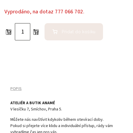
Vyprodáno, na dotaz 777 066 702.
Přidat do košíku
POPIS
ATELIÉR A BUTIK ANAMÉ
V lesíčku 7, Smíchov, Praha 5.
Můžete nás navštívit kdykoliv během otevírací doby.
Pokud si přejete více klidu a individuální přístup, rády vám
vyhradíme čas jen pro vás.