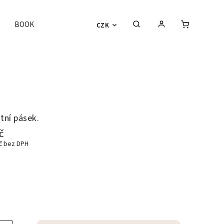
BOOK
CZK
tní pásek.
č
Kč bez DPH