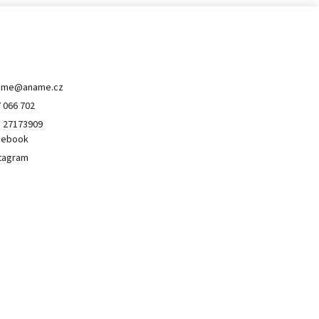
ontakt
ame
@
aname.cz
 066 702
 27173909
cebook
tagram