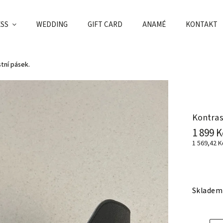
ESS
WEDDING
GIFT CARD
ANAMÉ
KONTAKT
tní pásek.
Kontras
1 899 K
1 569,42 
Skladem