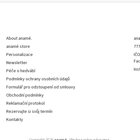
Informace pro vás
K
About anamé.
an
anamé store
777
Personalizace
IČO
Fa
Newsletter
Ins
Péče o hedvábí
Podmínky ochrany osobních údajů
Formulář pro odstoupení od smlouvy
Obchodní podmínky
Reklamační protokol
Rezervujte si svůj termín
Kontakty
Copyright 2026
anamé.
. Všechna práva vyhrazena.