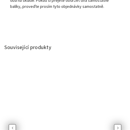
oba na skladě. Pokud si přejete obdržet dva samostatné
balíky, proveďte prosím tyto objednávky samostatně.
Související produkty
Previous
Next