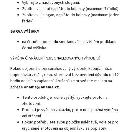
Vybírejte z nastavených sloganu.
Zvolte svuj citát napište do kolonky (maximum 7 řádků)
Zvolte svuj slogan, napište do kolonky (maximum jeden
řádek)
BARVA VÝŠIVKY
na černém podkladu smetanová na světlém podkladu
černá výšivka.
VÝMĚNA ČI VRÁCENÍ PERSONALIZOVANÝCH VÝROBKŮ
Pokud se jedná o personalizovaný výrobek, kupující může
objednávku zrušit, resp. stornovat bez uvedení důvodu do 12
hodin od jejího zaplacení. Zrušení lze provést e-mailem na
adrese
aname@aname.cz
.
Tento produkt je ručně vyšitý, vyčkejte proto na
zhotovení.
Produkt je vyšit na zakázku, proto není možná výměna
ani vrácení.
Pokud potřebujete svou položku naléhavě, volejte pro
urychlené zhotovení na objednávku za poplatek.