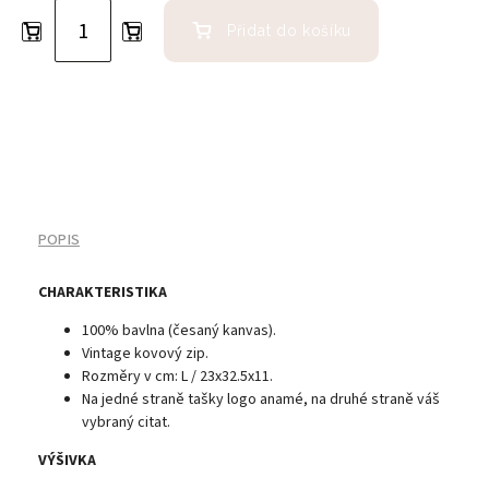
Přidat do košíku
POPIS
CHARAKTERISTIKA
100% bavlna (česaný kanvas).
Vintage kovový zip.
Rozměry v cm: L / 23x32.5x11.
Na jedné straně tašky logo anamé, na druhé straně váš
vybraný citat.
VÝŠIVKA