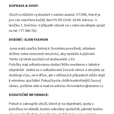
DOPRAVA & SHOP:
Zboží si můžete vyzkoušet v našem anamé. STORE, které je
pro vás otevřeno každý den PO-PÁ 10.00 -18.00. Adresa : V
lesíčku 7, Smíchov. V případě otázek se s námi neváhejte spojit
na tel. 777 066 702.
DODÁNÍ / SLOW FASHION
Jsme malá značka šetrná k životnímu prostředí, skladem
držíme velmi omezené množství, aby nedošlo k plýtvání.
Tento výrobek pochází od dodavatele z EU.
Položky mají odhadovanou dodací lhůtu uvedenou v tabulce
objednání. Jedná se o odhadované časové rámce a obvykle se
dodávají včas, ne-li dříve, ale v některých případech může dojít
k mírnému zpoždění. Pokud byste chtěli konkrétnější časový
rámec, pošlete nám e-mail na adresu chcivedetvic@aname.cz.
DODATEČNÉ INFORMACE:
Pokud si zakoupíte zboží, které je na objednání, spolu s
položkou na skladě, budou odeslány společně, jakmile budou