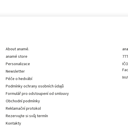
Informace pro vás
K
About anamé.
an
anamé store
777
Personalizace
IČO
Fa
Newsletter
Ins
Péče o hedvábí
Podmínky ochrany osobních údajů
Formulář pro odstoupení od smlouvy
Obchodní podmínky
Reklamační protokol
Rezervujte si svůj termín
Kontakty