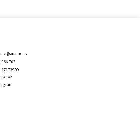
ontakt
ame
@
aname.cz
 066 702
 27173909
cebook
tagram