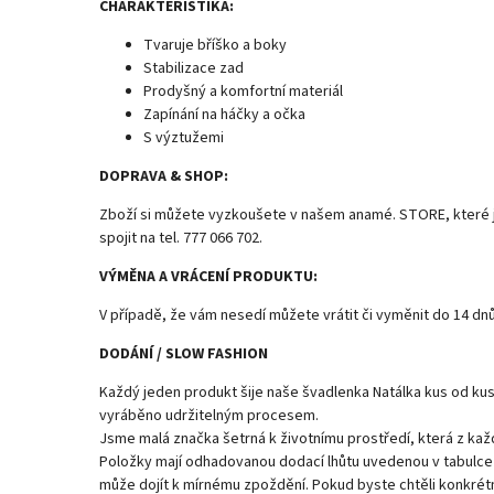
CHARAKTERISTIKA:
Tvaruje bříško a boky
Stabilizace zad
Prodyšný a komfortní materiál
Zapínání na háčky a očka
S výztužemi
DOPRAVA & SHOP:
Zboží si můžete vyzkoušete v našem anamé. STORE, které je
spojit na tel. 777 066 702.
VÝMĚNA A VRÁCENÍ PRODUKTU:
V případě, že vám nesedí můžete vrátit či vyměnit do 14 dnů
DODÁNÍ / SLOW FASHION
Každý jeden produkt šije naše švadlenka Natálka kus od kusu
vyráběno udržitelným procesem.
Jsme malá značka šetrná k životnímu prostředí, která z ka
Položky mají odhadovanou dodací lhůtu uvedenou v tabulce 
může dojít k mírnému zpoždění. Pokud byste chtěli konkré