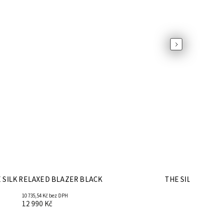
Next
 SILK RELAXED BLAZER BLACK
THE SILK SCOO
10 735,54 Kč bez DPH
8 256,
12 990 Kč
9 99