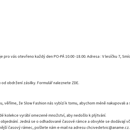
 pro vás otevřeno každý den PO-PÁ 10.00 -18.00. Adresa : V lesíčku 7, Smí
 od obdržení zásilky. Formulář naleznete ZDE.
, věříme, že Slow Fashion nás vybízí k tomu, abychom méně nakupovali a sou
ždé kolekce vyrábí omezené množství, aby nedošlo k plýtvání.
objednání. Jedná se o odhadované časové rámce a obvykle se dodávají včas
tnější časový rámec, pošlete nám e-mail na adresu chcivedetvic@aname.cz.