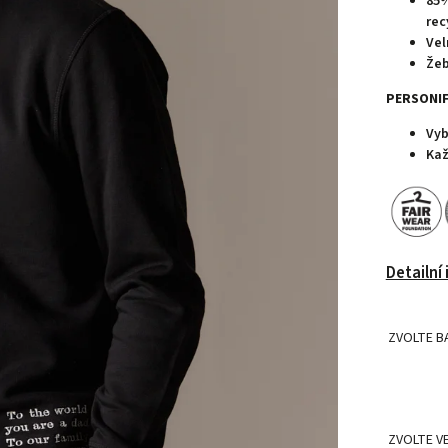
85%
rec
Vel
Žeb
PERSONIF
Vyb
Kaž
Detailní
ZVOLTE B
ZVOLTE V