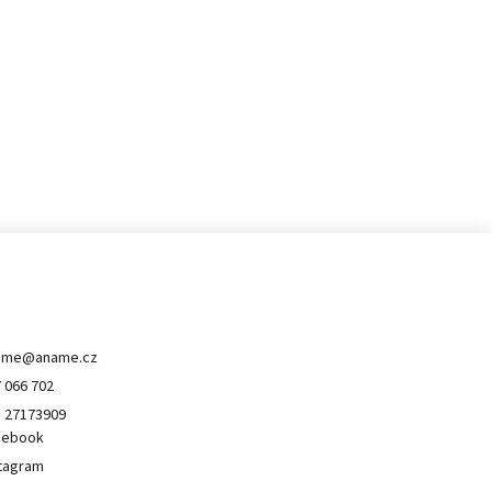
ontakt
ame
@
aname.cz
 066 702
 27173909
cebook
tagram