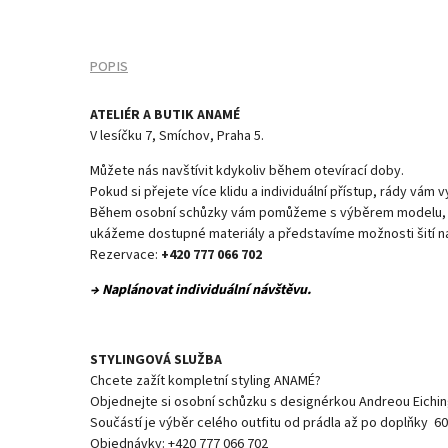
POPIS
ATELIÉR A BUTIK ANAMÉ
V lesíčku 7, Smíchov, Praha 5.
Můžete nás navštívit kdykoliv během otevírací doby.
Pokud si přejete více klidu a individuální přístup, rády vám 
Během osobní schůzky vám pomůžeme s výběrem modelu, po
ukážeme dostupné materiály a představíme možnosti šití na
Rezervace:
+420 777 066 702
→ Naplánovat individuální návštěvu.
STYLINGOVÁ SLUŽBA
Chcete zažít kompletní styling ANAMÉ?
Objednejte si osobní schůzku s designérkou Andreou Eichin
Součástí je výběr celého outfitu od prádla až po doplňky 60
Objednávky: +420 777 066 702