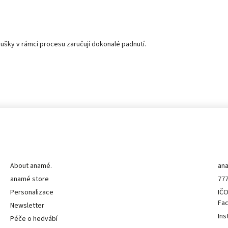
ušky v rámci procesu zaručují dokonalé padnutí.
Informace pro vás
K
About anamé.
an
anamé store
777
Personalizace
IČO
Fa
Newsletter
Ins
Péče o hedvábí