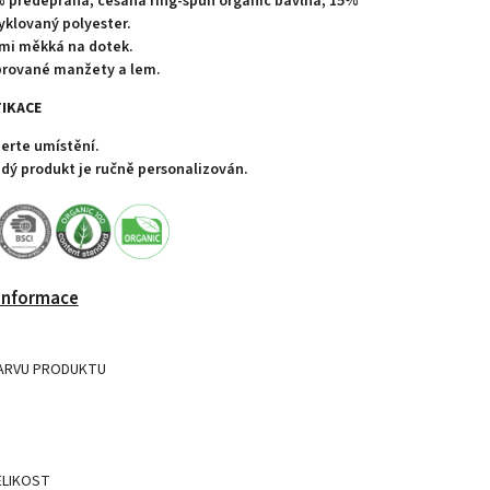
 předepraná, česaná ring-spun organic bavlna, 15%
yklovaný polyester.
mi měkká na dotek.
rované manžety a lem.
IKACE
erte umístění.
dý produkt je ručně personalizován.
 informace
ARVU PRODUKTU
ELIKOST