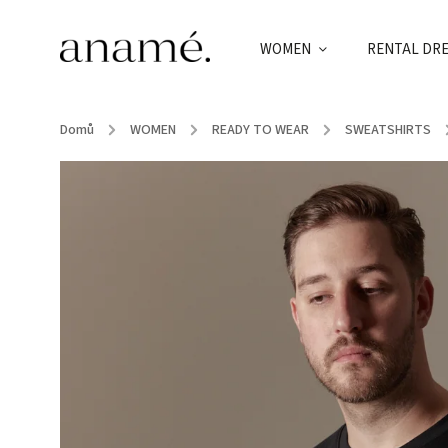
WOMEN
RENTAL DR
Domů
/
WOMEN
/
READY TO WEAR
/
SWEATSHIRTS