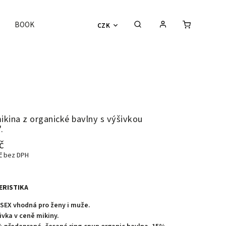
BOOK
CZK
ikina z organické bavlny s výšivkou
.
č
Kč bez DPH
ERISTIKA
SEX vhodná pro ženy i muže.
ivka v ceně mikiny.