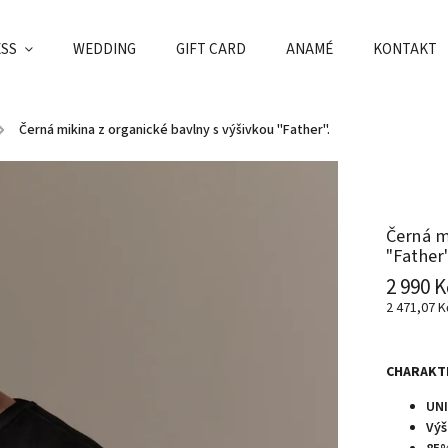
ESS
WEDDING
GIFT CARD
ANAMÉ
KONTAKT
/
Černá mikina z organické bavlny s výšivkou "Father".
Černá m
"Father"
2 990 K
2 471,07 
CHARAKT
UNI
Výš