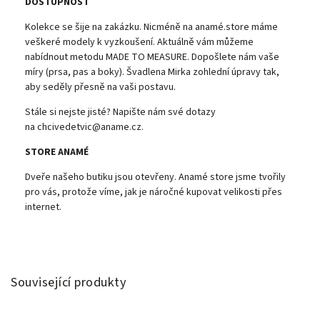
DOSTUPNOST
Kolekce se šije na zakázku. Nicméně na anamé.store máme
veškeré modely k vyzkoušení. Aktuálně vám můžeme
nabídnout metodu MADE TO MEASURE. Dopošlete nám vaše
míry (prsa, pas a boky). Švadlena Mirka zohlední úpravy tak,
aby seděly přesně na vaši postavu.
Stále si nejste jisté? Napište nám své dotazy
na chcivedetvic@aname.cz.
STORE ANAMÉ
Dveře našeho butiku jsou otevřeny. Anamé store jsme tvořily
pro vás, protože víme, jak je náročné kupovat velikosti přes
internet.
Související produkty