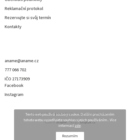
Reklamační protokol
Rezervujte si svůj termín
Kontakty
Kontakt
aname
@
aname.cz
777 066 702
IČO 27173909
Facebook
Instagram
Copyright 2026
anamé.
. Všechna práva vyhrazena.
Tento web používá soubory cookie. Dalším procházením
tohoto webu vyjadřujete souhlas s jejich používáním.. Více
Vytvořil
Shoptet
| Design
Shoptak.cz
informací
zde
.
Rozumím