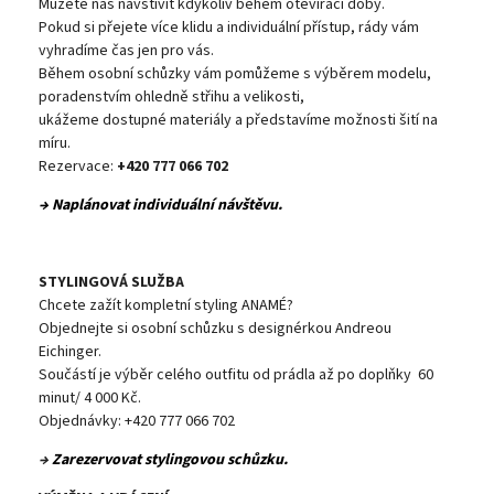
Můžete nás navštívit kdykoliv během otevírací doby.
Pokud si přejete více klidu a individuální přístup, rády vám
vyhradíme čas jen pro vás.
Během osobní schůzky vám pomůžeme s výběrem modelu,
poradenstvím ohledně střihu a velikosti,
ukážeme dostupné materiály a představíme možnosti šití na
míru.
Rezervace:
+420 777 066 702
→ Naplánovat individuální návštěvu.
STYLINGOVÁ SLUŽBA
Chcete zažít kompletní styling ANAMÉ?
Objednejte si osobní schůzku s designérkou Andreou
Eichinger.
Součástí je výběr celého outfitu od prádla až po doplňky 60
minut/ 4 000 Kč.
Objednávky: +420 777 066 702
→
Zarezervovat stylingovou schůzku.