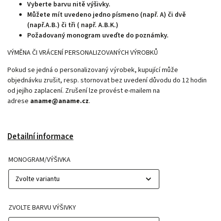
Vyberte barvu nitě výšivky.
Můžete mít uvedeno jedno písmeno (např. A) či dvě
(např.A.B.) či tři ( např. A.B.K.)
Požadovaný monogram uveďte do poznámky.
VÝMĚNA ČI VRÁCENÍ PERSONALIZOVANÝCH VÝROBKŮ
Pokud se jedná o personalizovaný výrobek, kupující může
objednávku zrušit, resp. stornovat bez uvedení důvodu do 12 hodin
od jejího zaplacení. Zrušení lze provést e-mailem na
adrese
aname@aname.cz
.
Detailní informace
MONOGRAM/VÝŠIVKA
ZVOLTE BARVU VÝŠIVKY