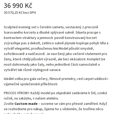
36 990 Kč
30 570,25 Kč bez DPH
Sculpted evening set v černém sametu, sestavený z precizně
tvarovaného korzetu a dlouhé splývavé sukně. Silueta pracuje s
kontrastem struktury a jemnosti pevně konstruovaný korzet
zvýrazňuje pas a dekolt, zatímco sukně plynule kopíruje pohyb těla a
vytváří elegantní, prodlouženou linii.Model působí smyslně,
sofistikovaně a nadčasově. Je navržený jako večerní statement pro
ženy, které chtějí působit výrazně, ale bez okázalosti. Komplet lze
nosit dohromady jako šaty, nebo jednotlivé části samostatně a
vytvářet tak různé stylingové variace.
Ideální volba pro gala večery, filmové premiéry, red carpet události i
výjimečné společenské příležitosti.
PROCES VÝROBY: Každý model po objednání zadáváme k šití, vzniká
ručně, na zakázku, v našem ateliéru.
Zvolte
Custom made
– ozveme se vám pro přesné zaměření. Když
se rozhodnete pro nákup, šijeme ho s vědomím, že tvoříme něco