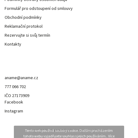
Formulář pro odstoupení od smlouvy
Obchodní podmínky
Reklamační protokol
Rezervujte si svůj termín
Kontakty
Kontakt
aname
@
aname.cz
777 066 702
IČO 27173909
Facebook
Instagram
Copyright 2026
anamé.
. Všechna práva vyhrazena.
Tento web používá soubory cookie. Dalším procházením
tohoto webu vyjadřujete souhlas s jejich používáním.. Více