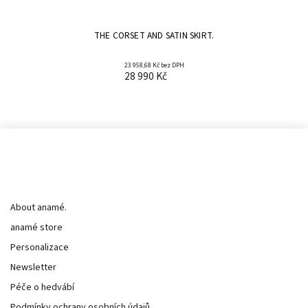
THE CORSET AND SATIN SKIRT.
23 958,68 Kč bez DPH
28 990 Kč
Informace pro vás
About anamé.
anamé store
Personalizace
Newsletter
Péče o hedvábí
Podmínky ochrany osobních údajů